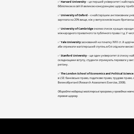
✅
Harvard University
– це перший університет і найстар
бібліотекою в світі й великою конкуренцією: щороку прибл
✅
University of Oxford
– є найстарішим англомовним уніве
зарплата на 20% вище, ніж у випускників інших британськ
✅
University of Cambridge
очолює список кращих юридичних
міжнародного приватного та публічного права і т.д. У чи
✅
Yale University
заснований на початку XVIII ст. й щоріч
аби отримати магістерський ступінь в Єлі слід мати висок
✅
Stanford University
– ще один університет зі списку най
складнощами вступу, студенти отримують переваги у вигляд
регіону.
✅
The London School of Economics and Political Science 
в LSE: банківське право, податкове право, трудове право
Великобританії (Research Assessment Exercise, 2008).
Обирайте найкращі магістерські програми у провідних навч
травня щороку.
ОТРИМА
ВСЕСВІТНІ СТУДІЇ