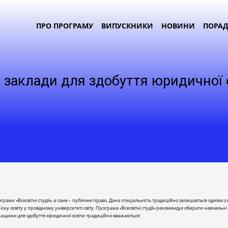
ПРО ПРОГРАМУ
ВИПУСКНИКИ
НОВИНИ
ПОРА
 заклади для здобуття юридичної 
ми «Всесвітні студії», а саме – публічне право. Дана спеціальність традиційно залишається однією 
сну освіту у провідному університеті світу. Програма «Всесвітні студії» рекомендує обирати навчальні
кращими для здобуття юридичної освіти традиційно вважаються: