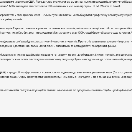
іша юридична школа в США. Його диплом отримали сім американських президентів, в тому числі Бар
изно 1 600 кандидатів змагаються за 180 навчальних місць на програмі LL.M. (Master of Laws).
рситетом у світі. Цікавий факт – 95% випускників починають будувати професійну або наукову кар'єр
их університетів.
 вузів Європи і славиться рівнем гостьових викладачів, які читають лекції з англійського права і його
слі випускників Кембриджа – президенти Міжнародного суду ООН, судді Європейського суду та члени 
но відкриває свої двері для кількох тисяч іноземних студентів. Проте слід зауважити, що це університе
і академічні досягнення, досконалий рівень англійської та досвід роботи за обраним фахом.
більш омріяних серед абітурієнтів: щорічно на вступ претендує близько 4,5 тисяч чоловік, але школа н
і престижної освіти та стажування по всьому світу – від Кремнієвої долини, де розташований універси
(LSE)
– традиційно відрізняється новаторським підходом до вивчення юридичних наук (багато сучас
, сімейне тощо). Окрім новаторства університету, не можемо не згадати й про те, що LSE визнана кра
альних закладах світу та отримуйте гранти на навчання від програми «Всесвітні студії». Традиційно пр
ННЯ ГРАНТУ
НАШІ КОНТАКТИ