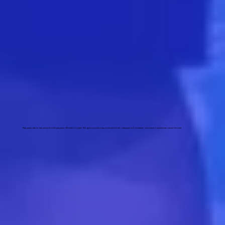
Раді представити вам випускників програми «Всесвітні студії». Ми дуже цінуємо наших випускників, слідкуємо за їх успіхами, тішимося їх перемогам і досягненням.