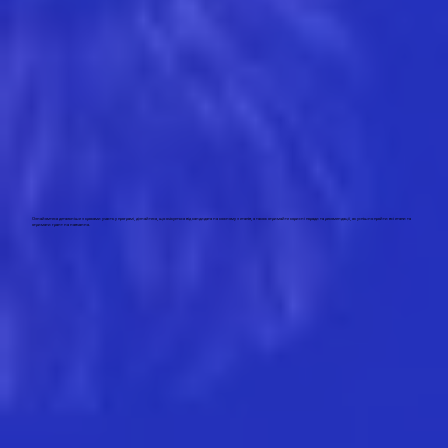
Ознайомтеся детальніше з кроками участь у програмі, дізнайтеся, що очікується від кандидата на кожному з етапів, а також отримайте корисні поради та рекомендації, як успішно пройти всі етапи та
отримати грант на навчання.