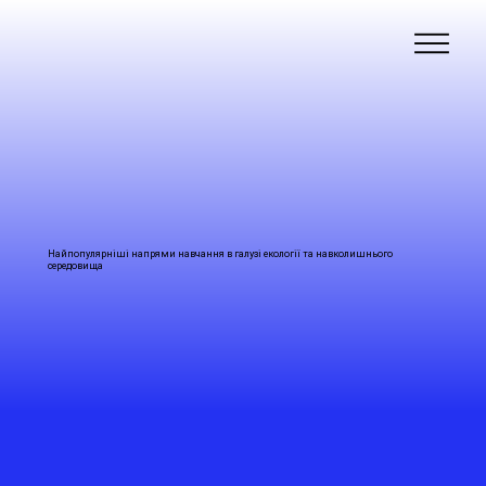
Найпопулярніші напрями навчання в галузі екології та навколишнього
середовища