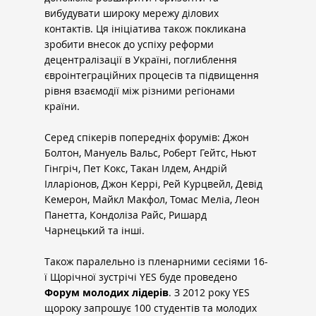
вибудувати широку мережу ділових 
контактів. Ця ініціатива також покликана 
зробити внесок до успіху реформи 
децентралізації в Україні, поглиблення 
євроінтеграційних процесів та підвищення 
рівня взаємодії між різними регіонами 
країни.
Серед спікерів попередніх форумів: Джон 
Болтон, Мануель Вальс, Роберт Гейтс, Ньют 
Гінгріч, Пет Кокс, Такан Ілдем, Андрій 
Ілларіонов, Джон Керрі, Рей Курцвейл, Девід 
Кемерон, Майкл Макфол, Томас Меліа, Леон 
Панетта, Кондоліза Райс, Ришард 
Чарнецький та інші.
Також паралельно із пленарними сесіями 16-
ї Щорічної зустрічі YES буде проведено
Форум молодих лідерів
. З 2012 року YES 
щороку запрошує 100 студентів та молодих 