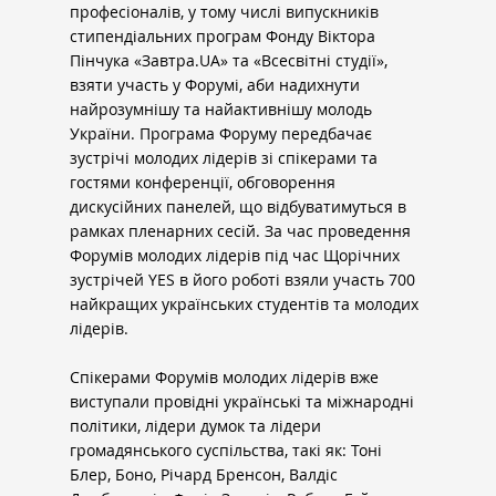
професіоналів, у тому числі випускників 
стипендіальних програм Фонду Віктора 
Пінчука «
Завтра.UA
» та «Всесвітні студії», 
взяти участь у Форумі, аби надихнути 
найрозумнішу та найактивнішу молодь 
України. Програма Форуму передбачає 
зустрічі молодих лідерів зі спікерами та 
гостями конференції, обговорення 
дискусійних панелей, що відбуватимуться в 
рамках пленарних сесій. За час проведення 
Форумів молодих лідерів під час Щорічних 
зустрічей YES в його роботі взяли участь 700 
найкращих українських студентів та молодих 
лідерів.
Спікерами Форумів молодих лідерів вже 
виступали провідні українські та міжнародні 
політики, лідери думок та лідери 
громадянського суспільства, такі як: Тоні 
Блер, Боно, Річард Бренсон, Валдіс 