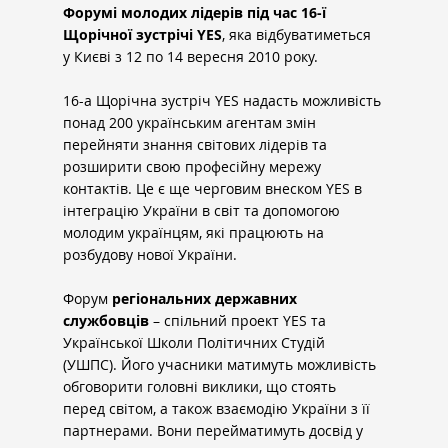
Форумі молодих лідерів під час 16-ї 
Щорічної зустрічі YES
, яка відбуватиметься 
у Києві з 12 по 14 вересня 2010 року.
16-а Щорічна зустріч YES надасть можливість 
понад 200 українським агентам змін 
перейняти знання світових лідерів та 
розширити свою професійну мережу 
контактів. Це є ще черговим внеском YES в 
інтеграцію України в світ та допомогою 
молодим українцям, які працюють на 
розбудову нової України.
Форум
регіональних державних 
службовців
 – спільний проект YES та 
Української Школи Політичних Студій 
(УШПС). Його учасники матимуть можливість 
обговорити головні виклики, що стоять 
перед світом, а також взаємодію України з її 
партнерами. Вони перейматимуть досвід у 