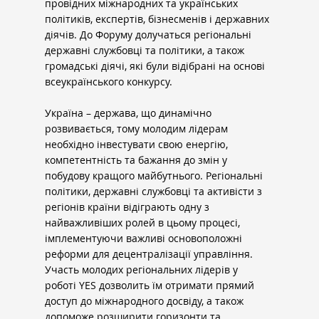
провідних міжнародних та українських 
політиків, експертів, бізнесменів і державних 
діячів. До Форуму долучаться регіональні 
державні службовці та політики, а також 
громадські діячі, які були відібрані на основі 
всеукраїнського конкурсу.
Україна – держава, що динамічно 
розвивається, тому молодим лідерам 
необхідно інвестувати свою енергію, 
компетентність та бажання до змін у 
побудову кращого майбутнього. Регіональні 
політики, державні службовці та активісти з 
регіонів країни відіграють одну з 
найважливіших ролей в цьому процесі, 
імплементуючи важливі основоположні 
реформи для децентралізації управління. 
Участь молодих регіональних лідерів у 
роботі YES дозволить їм отримати прямий 
доступ до міжнародного досвіду, а також 
допоможе розширити горизонти та 