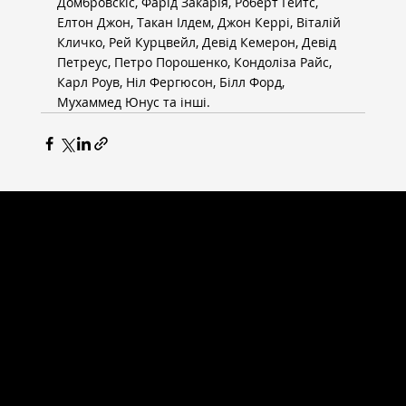
Домбровскіс, Фарід Закарія, Роберт Гейтс, 
Елтон Джон, Такан Ілдем, Джон Керрі, Віталій 
Кличко, Рей Курцвейл, Девід Кемерон, Девід 
Петреус, Петро Порошенко, Кондоліза Райс, 
Карл Роув, Ніл Фергюсон, Білл Форд, 
Мухаммед Юнус та інші.
ВСЕСВІТНІ СТУДІЇ
Головна сторінка
Новини
Випускники
Партнери