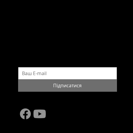
вул. Шовковична 42/44
м. Київ, 01601, Україна
Телефон: (044) 490-48-21
Електронна адреса:
wws@pinchukfund.org
Прес-служба Фонду Віктора Пінчука
press@pinchukfund.org
ПІДПИСАТИСЯ НА НОВИНИ
Підписатися