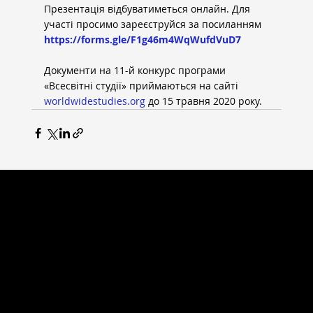
Презентація відбуватиметься онлайн. Для 
участі просимо зареєструйся за посиланням 
https://forms.gle/F1g46m4WqWufdVuD7
Документи на 11-й конкурс програми 
«Всесвітні студії» приймаються на сайті 
worldwidestudies.org
 до 15 травня 2020 року.
ВСЕСВІТНІ СТУДІЇ
Головна сторінка
Новини
Випускники
Партнери