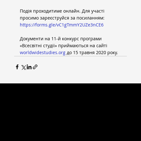
Подія проходитиме онлайн. Для участі 
просимо зареєструйся за посиланням: 
https://forms.gle/vC1gTmmY2UZe3nCE6
Документи на 11-й конкурс програми 
«Всесвітні студії» приймаються на сайті 
worldwidestudies.org
 до 15 травня 2020 року.
ВСЕСВІТНІ СТУДІЇ
Головна сторінка
Новини
Випускники
Партнери