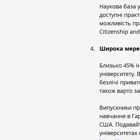
Наукова база у
доступні практ
можливість пра
Citizenship and
Широка мере
Близько 45% і
університету. 
безлічі приват
також варто за
Випускники про
навчання в Га
США. Подавайт
університетах 