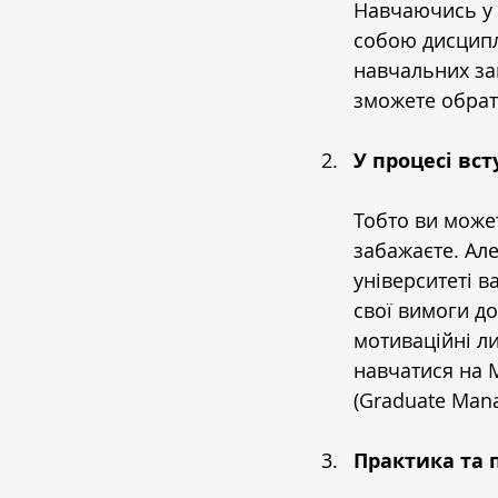
Навчаючись у 
собою дисципл
навчальних за
зможете обрат
У процесі вс
Тобто ви может
забажаєте. Але
університеті в
свої вимоги до 
мотиваційні ли
навчатися на M
(Graduate Man
Практика та 