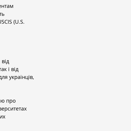
ентам 
ть 
CIS (U.S. 
від 
к і від 
ля українців, 
ію про 
верситетах 
их 