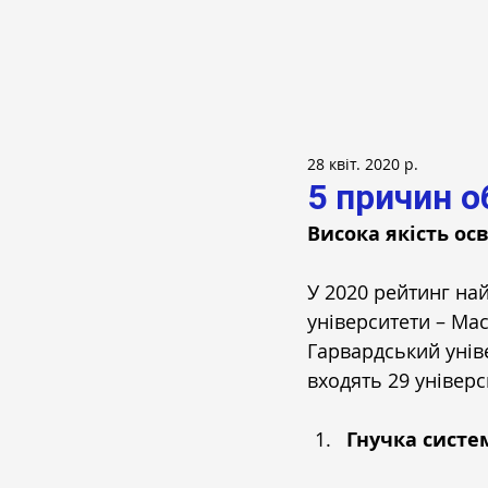
28 квіт. 2020 р.
5 причин о
Висока якість ос
У 2020 рейтинг най
університети – Мас
Гарвардський уніве
входять 29 універс
Гнучка систе