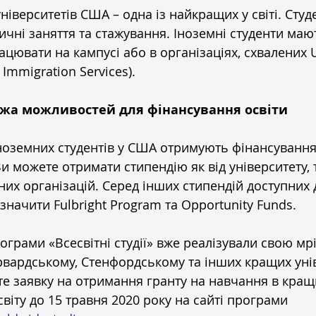
ніверситетів США – одна із найкращих у світі. Студ
ичні заняття та стажування. Іноземні студенти маю
цювати на кампусі або в організаціях, схвалених US
 Immigration Services).
жа можливостей для фінансування освіти
ноземних студентів у США отримують фінансування 
Ви можете отримати стипендію як від університету, та
них організацій. Серед інших стипендій доступних д
значити Fulbright Program та Opportunity Funds.
грами «Всесвітні студії» вже реалізували свою мр
рвардському, Стенфордському та інших кращих уні
е заявку на отримання гранту на навчання в кращ
світу до 15 травня 2020 року на сайті програми 