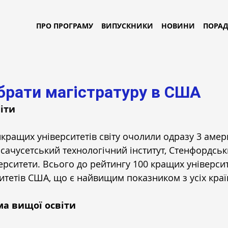
ПРО ПРОГРАМУ
ВИПУСКНИКИ
НОВИНИ
ПОРА
брати магістратуру в США
віти
кращих університетів світу очолили одразу 3 амер
сачусетський технологічний інститут, Стенфордськ
рситети. Всього до рейтингу 100 кращих університе
итетів США, що є найвищим показником з усіх країн
ма вищої освіти