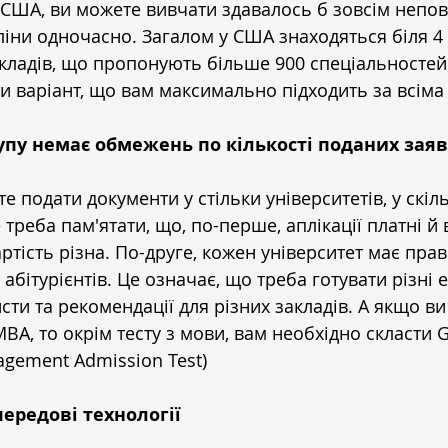
США, ви можете вивчати здавалось б зовсім непов'
іни одночасно. Загалом у США знаходяться біля 4
кладів, що пропонують більше 900 спеціальностей.
и варіант, що вам максимально підходить за всім
тупу немає обмежень по кількості поданих зая
е подати документи у стільки університетів, у скіл
 треба пам'ятати, що, по-перше, аплікації платні й
артість різна. По-друге, кожен університет має пра
абітурієнтів. Це означає, що треба готувати різні е
сти та рекомендації для різних закладів. А якщо ви
BA, то окрім тесту з мови, вам необхідно скласти 
agement Admission Test)
передові технології