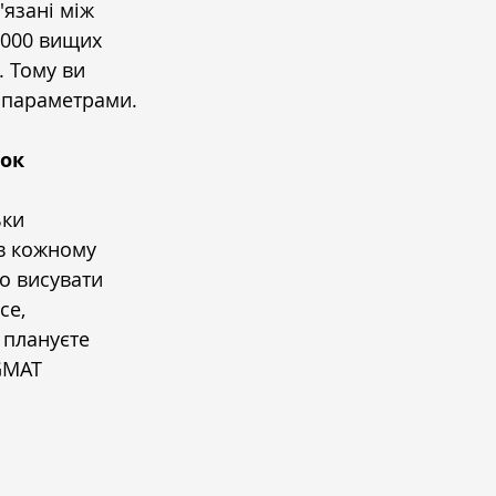
язані між 
 000 вищих 
 Тому ви 
а параметрами.
вок
ьки 
 в кожному 
во висувати 
се, 
 плануєте 
GMAT 