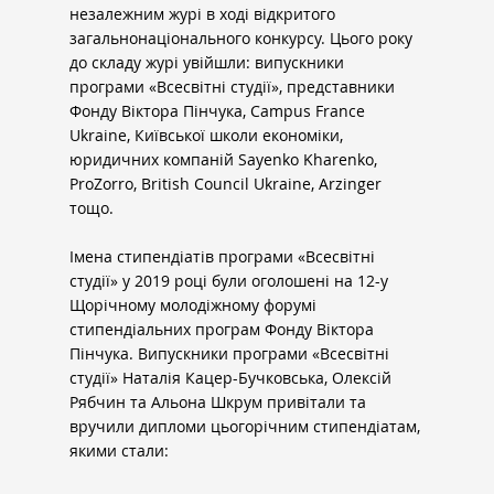
незалежним журі в ході відкритого 
загальнонаціонального конкурсу. Цього року 
до складу журі увійшли: випускники 
програми «Всесвітні студії», представники 
Фонду Віктора Пінчука, Campus France 
Ukraine, Київської школи економіки, 
юридичних компаній Sayenko Kharenko, 
ProZorro, British Council Ukraine, Arzinger 
тощо.
Імена стипендіатів програми «Всесвітні 
студії» у 2019 році були оголошені на 12-у 
Щорічному молодіжному форумі 
стипендіальних програм Фонду Віктора 
Пінчука. Випускники програми «Всесвітні 
студії» Наталія Кацер-Бучковська, Олексій 
Рябчин та Альона Шкрум привітали та 
вручили дипломи цьогорічним стипендіатам, 
якими стали: