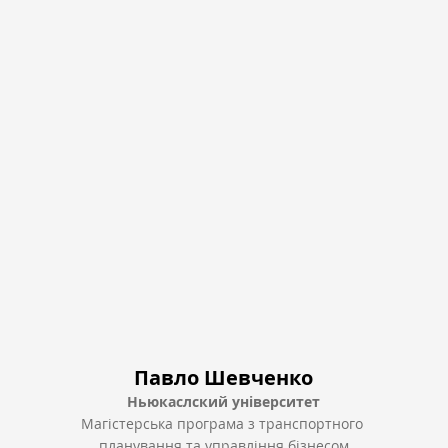
Павло Шевченко
Ньюкаслский університет
Магістерська програма з транспортного 
планування та управління бізнесом