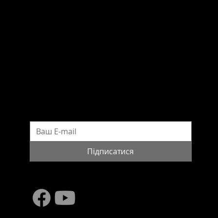
НАШІ КОНТАКТИ
вул. Шовковична 42/44
м. Київ, 01601, Україна
Телефон: (044) 490-48-21
Електронна адреса:
wws@pinchukfund.org
Прес-служба Фонду Віктора Пінчука
press@pinchukfund.org
ПІДПИСАТИСЯ НА НОВИНИ
Підписатися