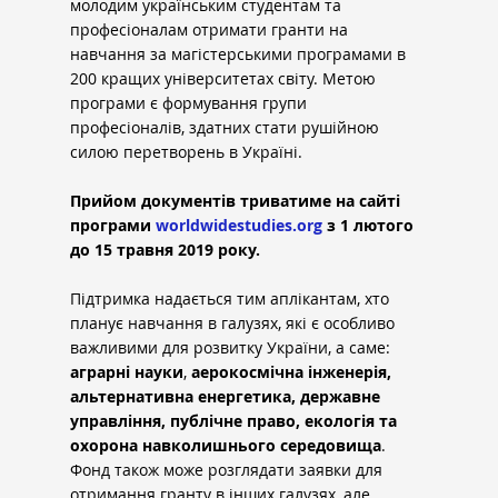
молодим українським студентам та 
професіоналам отримати гранти на 
навчання за магістерськими програмами в 
200 кращих університетах світу. Метою 
програми є формування групи 
професіоналів, здатних стати рушійною 
силою перетворень в Україні.
Прийом документів триватиме на сайті 
програми
worldwidestudies.org
з 1 лютого 
до 15 травня 2019 року.
Підтримка надається тим аплікантам, хто 
планує навчання в галузях, які є особливо 
важливими для розвитку України, а саме: 
аграрні науки
, 
аерокосмічна інженерія, 
альтернативна енергетика, державне 
управління, публічне
право, екологія та 
охорона навколишнього середовища
. 
Фонд також може розглядати заявки для 
отримання гранту в інших галузях, але 