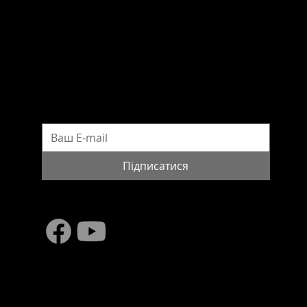
Прес-служба Фонду Віктора Пінчука
press@pinchukfund.org
ПІДПИСАТИСЯ НА НОВИНИ
Підписатися
© 2016 WorldWideStudies