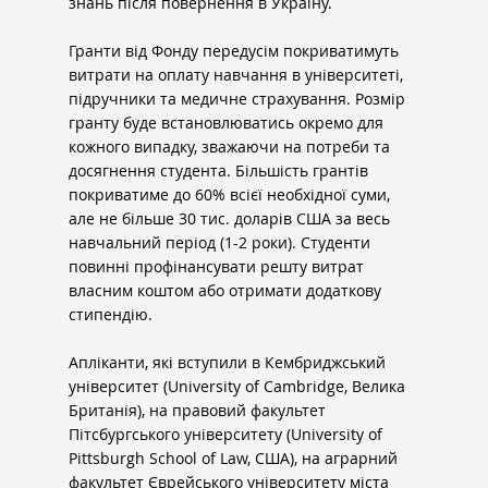
знань після повернення в Україну.
Гранти від Фонду передусім покриватимуть 
витрати на оплату навчання в університеті, 
підручники та медичне страхування. Розмір 
гранту буде встановлюватись окремо для 
кожного випадку, зважаючи на потреби та 
досягнення студента. Більшість грантів 
покриватиме до 60% всієї необхідної суми, 
але не більше 30 тис. доларів США за весь 
навчальний період (1-2 роки). Студенти 
повинні профінансувати решту витрат 
власним коштом або отримати додаткову 
стипендію.
Апліканти, які вступили в Кембриджський 
університет (University of Cambridge, Велика 
Британія), на правовий факультет 
Пітсбургського університету (University of 
Pittsburgh School of Law, США), на аграрний 
факультет Єврейського університету міста 