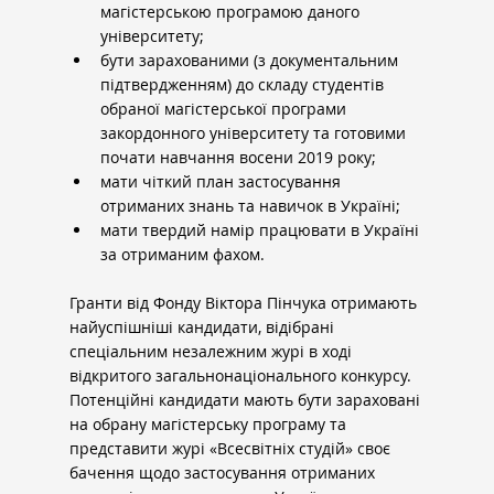
магістерською програмою даного 
університету;
бути зарахованими (з документальним 
підтвердженням) до складу студентів 
обраної магістерської програми 
закордонного університету та готовими 
почати навчання восени 2019 року;
мати чіткий план застосування 
отриманих знань та навичок в Україні;
мати твердий намір працювати в Україні 
за отриманим фахом.
Гранти від Фонду Віктора Пінчука отримають 
найуспішніші кандидати, відібрані 
спеціальним незалежним журі в ході 
відкритого загальнонаціонального конкурсу. 
Потенційні кандидати мають бути зараховані 
на обрану магістерську програму та 
представити журі «Всесвітніх студій» своє 
бачення щодо застосування отриманих 