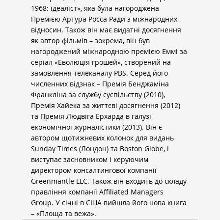
1968: ідеаліст», яка була нагороджена 
Премією Артура Росса Ради з міжнародних 
відносин. Також він має видатні досягнення 
як автор фільмів – зокрема, він був 
нагороджений міжнародною премією Еммі за 
серіал «Еволюція грошей», створений на 
замовлення телеканалу PBS. Серед його 
численних відзнак – Премія Бенджаміна 
Франкліна за службу суспільству (2010), 
Премія Хайека за життєві досягнення (2012) 
та Премія Людвіга Ерхарда в галузі 
економічної журналістики (2013). Він є 
автором щотижневих колонок для видань 
Sunday Times (Лондон) та Boston Globe, і 
виступає засновником і керуючим 
директором консалтингової компанії 
Greenmantle LLC. Також він входить до складу 
правління компанії Affiliated Managers 
Group. У січні в США вийшла його нова книга 
– «Площа та вежа».