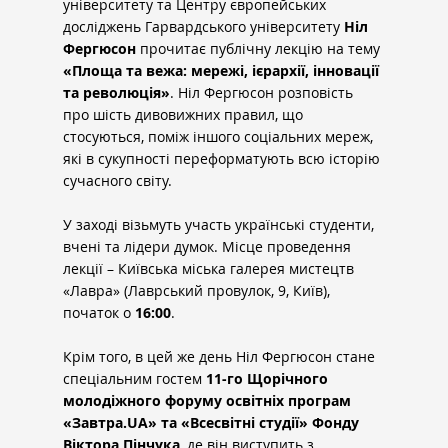
університету та Центру європейських 
досліджень Гарвардського університету 
Ніл 
Фергюсон
 прочитає публічну лекцію на тему 
«Площа та вежа: мережі, ієрархії, інновації 
та революція»
. Ніл Фергюсон розповість 
про шість дивовижних правил, що 
стосуються, поміж іншого соціальних мереж, 
які в сукупності переформатують всю історію 
сучасного світу.
У заході візьмуть участь українські студенти, 
вчені та лідери думок. Місце проведення 
лекції – Київська міська галерея мистецтв 
«Лавра» (Лаврський провулок, 9, Київ), 
початок о 
16:00
.
Крім того, в цей же день Ніл Фергюсон стане 
спеціальним гостем 
11-го Щорічного 
молодіжного форуму освітніх програм 
«
Завтра.UA
» та «Всесвітні студії» Фонду 
Віктора Пінчука
, де він виступить з 