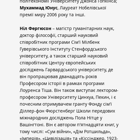
політекономії Університету Джонса Гопкінса; 
Мухаммад Юнус
, Лауреат Нобелівської 
премії миру 2006 року та інші.
Ніл Фергюсон
 – магістр гуманітарних наук, 
доктор філософії, старший науковий 
співробітник програми Сім'ї Мілбенк 
Гуверівського Інституту Стенфордського 
університету, а також старший науковий 
співробітник Центру європейських 
досліджень Гарвардського університету, де 
він пропрацював дванадцять років 
Професором історії в рамках програми 
Лоуренса Тіша. Він також виступає лектором-
професором Університету Цинхуа, Пекин, і є 
почесним отримувачем гранту Фонду сім'ї 
Діллер-фон Фюрстенберг Школи передових 
міжнародних досліджень Пола Нітце у 
Вашінгтоні. Він є автором п'ятнадцяти книг, у 
тому числі: «Сум війни», «Дім Ротшильда», 
«Імперія», «Цивілізація» та «Кіссінджер, 1923-