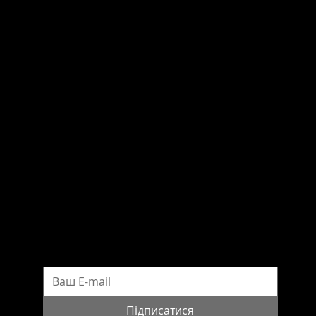
Питання та відповіді
НАШІ КОНТАКТИ
вул. Шовковична 42/44
м. Київ, 01601, Україна
Телефон: (044) 490-48-21
Електронна адреса:
wws@pinchukfund.org
Прес-служба Фонду Віктора Пінчука
press@pinchukfund.org
ПІДПИСАТИСЯ НА НОВИНИ
Підписатися