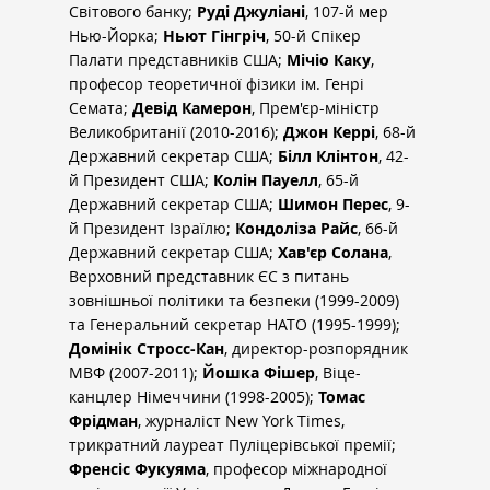
Світового банку; 
Руді Джуліані
, 107-й мер 
Нью-Йорка; 
Ньют Гінгріч
, 50-й Спікер 
Палати представників США; 
Мічіо Каку
, 
професор теоретичної фізики ім. Генрі 
Семата; 
Девід Камерон
, Прем'єр-міністр 
Великобританії (2010-2016); 
Джон Керрі
, 68-й 
Державний секретар США; 
Білл Клінтон
, 42-
й Президент США; 
Колін Пауелл
, 65-й 
Державний секретар США; 
Шимон Перес
, 9-
й Президент Ізраїлю; 
Кондоліза Райс
, 66-й 
Державний секретар США; 
Хав'єр Солана
, 
Верховний представник ЄС з питань 
зовнішньої політики та безпеки (1999-2009) 
та Генеральний секретар НАТО (1995-1999); 
Домінік Стросс-Кан
, директор-розпорядник 
МВФ (2007-2011); 
Йошка Фішер
, Віце-
канцлер Німеччини (1998-2005); 
Томас 
Фрідман
, журналіст New York Times, 
трикратний лауреат Пуліцерівської премії; 
Френсіс Фукуяма
, професор міжнародної 