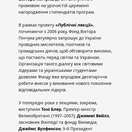
промовою на урочистій церемонії 
нагородження стипендіатів програм.
В рамках проекту 
«Публічні лекції»
, 
починаючи з 2006 року, Фонд Віктора 
Пінчука регулярно запрошує до України 
провідних мислителів, політиків та 
громадських діячів, щоб обговорити виклики, 
що постають перед світом та Україною. 
Організація такого діалогу між світовими 
лідерами та українськими студентами 
дозволяє Фонду вже впродовж десятиріччя 
робити внесок у виховання нового покоління 
відповідальних лідерів.
У попередні роки з лекціями, зокрема, 
виступили 
Тоні Блер
, Прем'єр-міністр 
Великобританії (1997–2007); 
Джиммі Вейлз
, 
засновник Вікіпедії та фонду Вікімедіа; 
Джеймс Вулфенсон
, 9-й Президент 