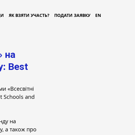
ДИ
ЯК ВЗЯТИ УЧАСТЬ?
ПОДАТИ ЗАЯВКУ
EN
» на
y: Best
и «Всесвітні 
t Schools and 
нду на 
, а також про 