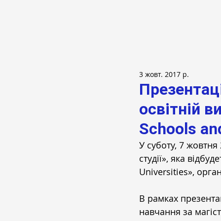
3 жовт. 2017 р.
Презентаці
освітній ви
Schools and
У суботу, 7 жовтня
студії», яка відбуд
Universities», орг
В рамках презентац
навчання за магіс