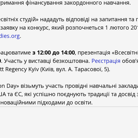
тримання фінансування закордонного навчання.
вітніх студій» нададуть відповіді на запитання та 
заявку на конкурс, який розпочнеться 1 лютого 201
dies.org
.
рацюватиме 
з 12:00 до 14:00
, презентація «Всесвітні
0
. Участь у виставці безкоштовна. 
Реєстрація
 обов'
t Regency Kyiv (Київ, вул. А. Тарасової, 5).
ion Day» візьмуть участь провідні навчальні заклад
А та ЄС, які успішно поєднують традиції та досвід 
нноваційними підходами до освіти.