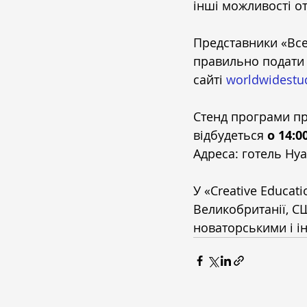
інші можливості о
Представники «Всес
правильно подати 
сайті 
worldwidestu
Стенд програми п
відбудеться 
о 14:0
Адреса: готель Hyat
У «Creative Educat
Великобританії, СШ
новаторськими і і