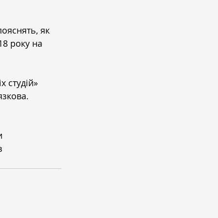
пояснять, як 
8 року на 
х студій» 
язкова. 
и 
з 