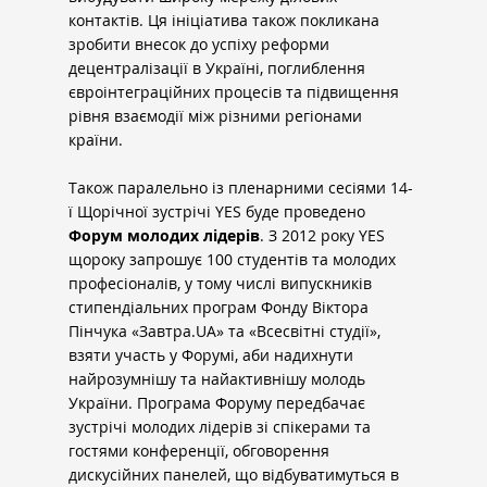
контактів. Ця ініціатива також покликана 
зробити внесок до успіху реформи 
децентралізації в Україні, поглиблення 
євроінтеграційних процесів та підвищення 
рівня взаємодії між різними регіонами 
країни.
Також паралельно із пленарними сесіями 14-
ї Щорічної зустрічі YES буде проведено 
Форум молодих лідерів
. З 2012 року YES 
щороку запрошує 100 студентів та молодих 
професіоналів, у тому числі випускників 
стипендіальних програм Фонду Віктора 
Пінчука «
Завтра.UA
» та «Всесвітні студії», 
взяти участь у Форумі, аби надихнути 
найрозумнішу та найактивнішу молодь 
України. Програма Форуму передбачає 
зустрічі молодих лідерів зі спікерами та 
гостями конференції, обговорення 
дискусійних панелей, що відбуватимуться в 