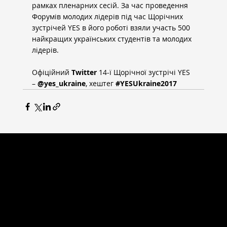
рамках пленарних сесій. За час проведення 
Форумів молодих лідерів під час Щорічних 
зустрічей YES в його роботі взяли участь 500 
найкращих українських студентів та молодих 
лідерів.
Офіційний 
Twitter
 14-ї Щорічної зустрічі YES 
– 
@yes_ukraine
, хештег 
#YESUkraine2017
ВСЕСВІТНІ СТУДІЇ
Головна сторінка
Новини
Випускники
Партнери