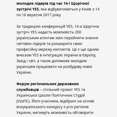
молодих лідерів під час 14-ї Щорічної 
зустрічі YES
, яка відбуватиметься у Києві з 14 
по 16 вересня 2017 року.
За традицією конференцій YES, 14-а Щорічна 
зустріч YES надасть можливість 200 
українським агентам змін перейняти знання 
світових лідерів та розширити свою 
професійну мережу контактів. Це є ще одним 
внеском YES в інтеграцію України в Європу, 
Захід і світ, а також допоможе молодим 
українцям працювати на розбудову нової 
України.
Форум
регіональних державних 
службовців
 – спільний проект YES та 
Української Школи Політичних Студій 
(УШПС). Його учасники, відібрані на основі 
всеукраїнського конкурсу з усіх регіонів 
України, матимуть можливість обговорити 