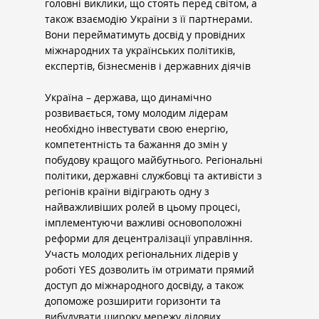
головні виклики, що стоять перед світом, а 
також взаємодію України з її партнерами. 
Вони перейматимуть досвід у провідних 
міжнародних та українських політиків, 
експертів, бізнесменів і державних діячів
Україна – держава, що динамічно 
розвивається, тому молодим лідерам 
необхідно інвестувати свою енергію, 
компетентність та бажання до змін у 
побудову кращого майбутнього. Регіональні 
політики, державні службовці та активісти з 
регіонів країни відіграють одну з 
найважливіших ролей в цьому процесі, 
імплементуючи важливі основоположні 
реформи для децентралізації управління. 
Участь молодих регіональних лідерів у 
роботі YES дозволить їм отримати прямий 
доступ до міжнародного досвіду, а також 
допоможе розширити горизонти та 
вибудувати широку мережу ділових 