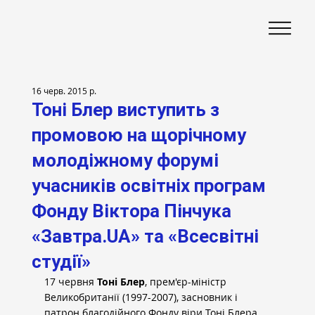
16 черв. 2015 р.
Тоні Блер виступить з
промовою на щорічному
молодіжному форумі
учасників освітніх програм
Фонду Віктора Пінчука
«Завтра.UA» та «Всесвітні
студії»
17 червня 
Тоні Блер
, прем'єр-міністр 
Великобританії (1997-2007), засновник і 
патрон благодійного Фонду віри Тоні Блера, 