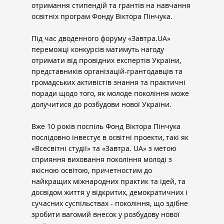
отримання стипендій та грантів на навчання 
освітніх програм Фонду Віктора Пінчука.
Під час дводенного форуму «
Завтра.UA
» 
переможці конкурсів матимуть нагоду 
отримати від провідних експертів України, 
представників організацій-грантодавців та 
громадських активістів знання та практичні 
поради щодо того, як молоде покоління може 
долучитися до розбудови нової України.
Вже 10 років поспіль Фонд Віктора Пінчука 
послідовно інвестує в освітні проекти, такі як 
«Всесвітні студії» та «Завтра. UA» з метою 
сприяння виховання покоління молоді з 
якісною освітою, причетностим до 
найкращих міжнародних практик та ідей, та 
досвідом життя у відкритих, демократичних і 
сучасних суспільствах - покоління, що здібне 
зробити вагомий внесок у розбудову нової 