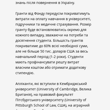
знань після повернення в Україну.
Гранти від Фонду передусім покриватимуть 
витрати на оплату навчання в університеті, 
підручники та медичне страхування. Розмір 
гранту буде встановлюватись окремо для 
кожного випадку, зважаючи на потреби та 
досягнення студента. Більшість грантів 
покриватиме до 60% всієї необхідної суми, 
але не більше 50 тис. доларів США за весь 
навчальний період (1-2 роки). Студенти 
мають профінансувати решту витрат 
власним коштом або отримати додаткову 
стипендію.
Апліканти, які вступили в Кембриджський 
університет (University of Cambridge, Велика 
Британія), на правовий факультет 
Пітсбургського університету (University of 
Pittsburgh School of Law, США), на аграрний 