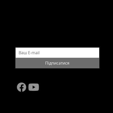
Електронна адреса:
wws@pinchukfund.org
Прес-служба Фонду Віктора Пінчука
press@pinchukfund.org
ПІДПИСАТИСЯ НА НОВИНИ
Підписатися
© 2016 WorldWideStudies