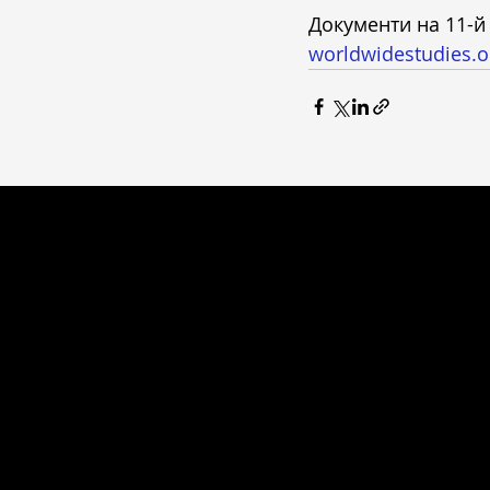
Документи на 11-й 
worldwidestudies.o
ОТРИМА
ВСЕСВІТНІ СТУДІЇ
Про програму
Головна сторінка
Регламент
Новини
Випускники
Питання та від
Партнери
Як взяти участ