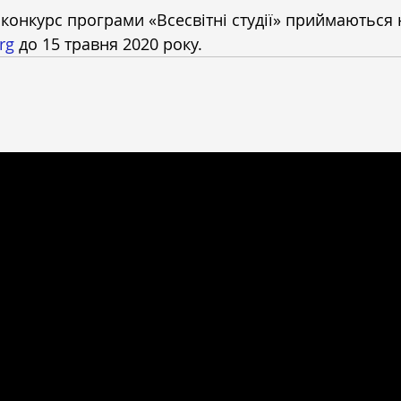
конкурс програми «Всесвітні студії» приймаються н
rg
 до 15 травня 2020 року.
ННЯ ГРАНТУ
НАШІ КОНТАКТИ
вул. Шовковична 42/44
м. Київ, 01601, Україна
Телефон: (044) 490-48-21
повіді
Електронна адреса:
wws@pinchukfund.o
ь?
Прес-служба Фонду Віктора Пінчука
press@pinchukfund.org