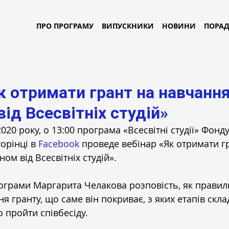
ПРО ПРОГРАМУ
ВИПУСКНИКИ
НОВИНИ
ПОРА
к отримати грант на навчання
ід Всесвітніх студій»
2020 року, о 13:00 програма «Всесвітні студії» Фонду
орінці в 
Facebook
 проведе вебінар «Як отримати гр
ом від Всесвітніх студій».
грами Маргарита Челакова розповість, як правил
я гранту, що саме він покриває, з яких етапів скла
о пройти співбесіду.