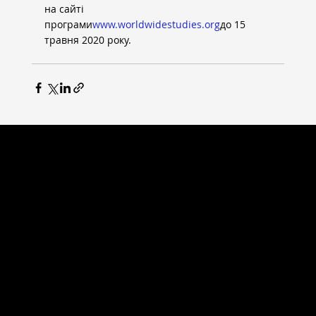
на сайті 
програми
www.worldwidestudies.org
до 15 
травня 2020 року.
ВСЕСВІТНІ СТУДІЇ
Головна сторінка
Новини
Випускники
Партнери