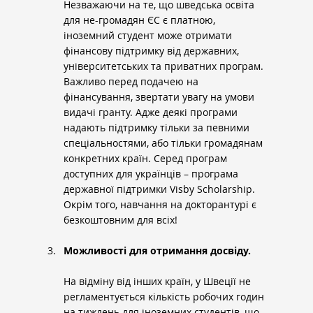
Незважаючи на те, що шведська освіта 
для не-громадян ЄС є платною, 
іноземний студент може отримати 
фінансову підтримку від державних, 
університетських та приватних програм. 
Важливо перед подачею на 
фінансування, звертати увагу на умови 
видачі гранту. Адже деякі програми 
надають підтримку тільки за певними 
спеціальностями, або тільки громадянам 
конкретних країн. Серед програм 
доступних для українців – програма 
державної підтримки Visby Scholarship. 
Окрім того, навчання на докторантурі є 
безкоштовним для всіх!
Можливості для отримання досвіду.
На відміну від інших країн, у Швеції не 
регламентується кількість робочих годин 
на тиждень для іноземних студентів, що 