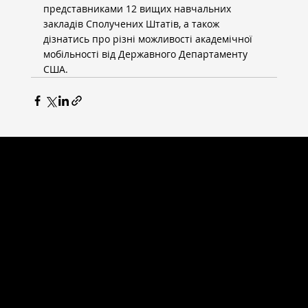
представниками 12 вищих навчальних 
закладів Сполучених Штатів, а також 
дізнатись про різні можливості академічної 
мобільності від Державного Департаменту 
США.
ВСЕСВІТНІ СТУДІЇ
Головна сторінка
Новини
Випускники
Партнери