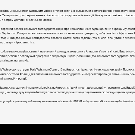
ровідним сільськогосподарським університетом світу. Він складається з самого Вагенінгенского уніве
в. Університет пропонує вивчення сільського господарства та інновацій, біонауки, органічного сільськог
сть програм доступні англійською мовою.
ь окремий Коледж сільського господарства і наук про навколишнє середовище, який є кращим у своєму 
ня. Окрім того, Коледж може похизуватись власними науковими центрами, лабораторіями і фермами. К
тваринництво, сільське господарство, екологія, біотехнології, садівництво, аналіз і планування екологі
ро тварин і рослини, і т.д.
собою вузькоспеціалізований навчальний заклад з кампусами в Алнарпе, Умео та Упсалі. Виш фінансує
ти в регіоні, пропонуючи програми в сфері садівництва, рослинництва, сільського господарства, лісов
ва та інших напрямків.
sTech входить в групу ParisTech, яка об'єднує 10 найпрестижніших технічних «великих шкіл» Парижа.
 університетом Франції для вивчення сільського господарства. Університет пропонує вивчення широ
іях по всій Франції.
вейцарська вища технічна школа Цюріха, найпрестижніший інтернаціональний університет Швейцарії
 До складу вузу входить Інститут сільськогосподарських наук з цілою низкою дослідницьких центрів 
тримуйте фінансову підтримку на навчання обсягом до 50 000$ від програми «Всесвітні студії». Прийом 