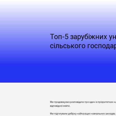
Топ-5 зарубіжних у
сільського господа
Ми продовжуємо розповідати про один із пріоритетних нап
відповідної освіти.
Ми підготували добірку найкращих навчальних закладів, як