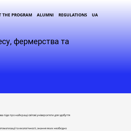
T THE PROGRAM
ALUMNI
REGULATIONS
UA
есу, фермерства та
а піде про найкращі світові університети для здобуття
томатизації та екологічності, знання яких необхідно