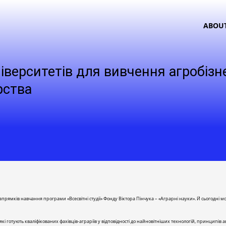
ABOU
ніверситетів для вивчення агробізн
рства
рямків навчання програми «Всесвітні студії» Фонду Віктора Пінчука – «Аграрні науки». Й сьогодні мов
і готують кваліфікованих фахівців-аграріїв у відповідності до найновітніших технологій, принципів ав