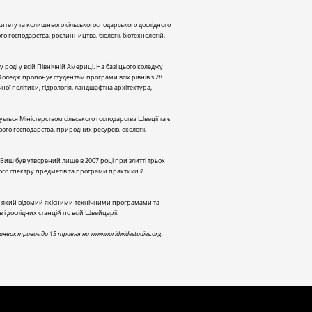
рситету та колишнього сільськогосподарського дослідного
о господарства, рослинництва, біології, біотехнологій,
роді у всій Північній Америці. На базі цього коледжу
оледж пропонує студентам програми всіх рівнів з 28
чної політики, гідрологія, ландшафтна архітектура,
ться Міністерством сільського господарства Швеції та є
ого господарства, природних ресурсів, екології,
 Виш був утворений лише в 2007 році при злитті трьох
кого спектру предметів та програми практики й
, який відомий якісними технічними програмами та
і дослідних станцій по всій Швейцарії.
заявок триває до 15 травня на
www.worldwidestudies.org
.