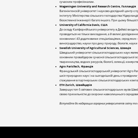
сучасним професіоналам.
Wageningen University and Research Centre, Голландія
Вагенінгенскій університет і науково-дослідний центр є п
інституту Міністерства сільського господарства Нідерланді
біосистемної інженерії і багато іншого. При цьому більші
University of California Davis, США
До складу Каліфорнійського університету в Дейвісі входит
проводиться не тільки викладання, а й великі досліджен
основними і 43 додатковими спеціалізаціями, серед яких - 
виноградарство, науки про дику природу, біологія, науки п
Swedish University of Agricultural Sciences, Швеція
Шведський університет сільськогосподарських наук являє 
основним провайдером сучасної сільськогосподарської осві
тваринництва, водних ресурсів, біології, селекції, конярст
Agro ParisTech, Франція
Французький сільськогосподарський університет Agro Pari
шкіл природних наук і на сьогоднішній день є провідним
стажування в партнерських сільськогосподарських компан
ETH Zurich, Швейцарія
Завершує топ-5 світових сільськогосподарських вузів Ш
своєю прихильністю до охорони навколишнього середовища.
Вступайте до найкращих аграрних університетів світу та о