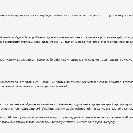
рихильником царини менеджменту та дипломатії, а також має бажання працювати в урядових установа
кідників та збудників хвороб – якщо це звучить як ваше істинне покликання, розгляньте кар'єру спец
рують перспективу співпраці з великими аграрними підприємствами у якості експерта фітосанітарних сл
остям, яким цікаво вивчати екологію, ботаніку та мистецтво та втілювати отриманні знання на корис
гії і екології дана спеціальність – ідеальний вибір. Опанувавши фах біотехнолога, ви навчитесь розкла
 що можна використати на користь природи та людей.
 про створення еко-будинків з автономним живленням від «зелених» джерел енергії й про заміну ато
у стати агентом позитивних змін України на шляху до відповідності міжнародним стандартам з захи
логії й захисту навколишнього середовища світу та вирушайте на навчання разом з програмою «Всесвіт
у. Традиційно прийом заявок на отримання гранту триває з 1 лютого до 15 травня щороку.