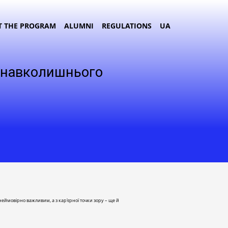
T THE PROGRAM
ALUMNI
REGULATIONS
UA
а навколишнього
еймовірно важливим, а з кар'єрної точки зору – ще й