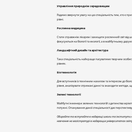
Управління природнім середовищем
Радимо звернути увагу на цю спеціальність тим, хто є п
рівні.
Рослинна медицина
Стати справжнім лікарем і захищати рослинний світ від ш
фокусуються на біології та екології, а в майбутньому да
Ландшафтний дизайн та архітектура
Така спеціальність найкраще пасуватиме творчим особист
рівнях.
Біотехнологія
Для вступників із технічним нахилом та інтересом до біоло
рівня, аналізувати отримані данні та знаходити методи,
Зелені технології
Майбутні інженери зелених технологій з дитинства мріють
потужні. Опанування даної спеціальності дає перспектив
Обирайте та вступайте в найкращі школи та інститути еко
навчання на магістратурі в найкращих університетах світ