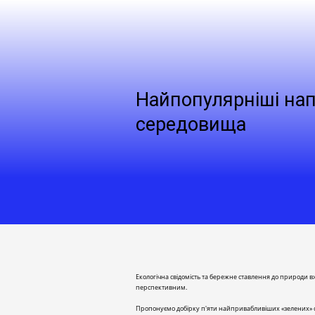
Найпопулярніші нап
середовища
Екологічна свідомість та бережне ставлення до природи 
перспективним.
Пропонуємо добірку п'яти найпривабливіших «зелених» 