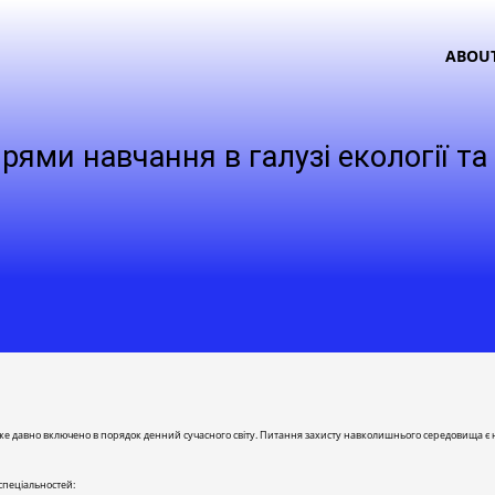
ABOU
рями навчання в галузі екології т
вже давно включено в порядок денний сучасного світу. Питання захисту навколишнього середовища є н
спеціальностей: