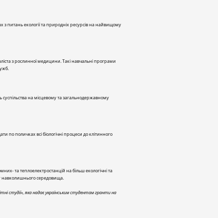
х з питань екології та природніх ресурсів на найвищому
іаліста з рослинної медицини. Такі навчальні програми
ужб.
ть суспільства на місцевому та загальнодержавному
дати по поличках всі біологічні процеси до клітинного
мних- та теплоелектростанцій на більш екологічні та
сту навколишнього середовища.
ні студії», яка надає українським студентам гранти на